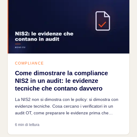
COMPLIANCE
Come dimostrare la compliance
NIS2 in un audit: le evidenze
tecniche che contano davvero
La NIS2 non si dimostra con le policy: si dimostra con
evidenze tecniche. Cosa cercano i verificatori in un
audit OT, come preparare le evidenze prima che
arrivino, e il ruolo del monitoring continuo come fonte
6 min di lettura
di prova documentale.