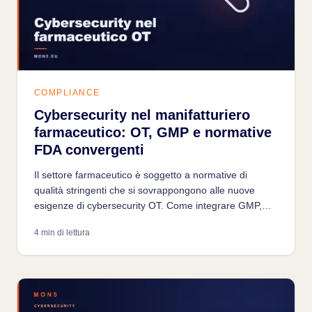
COMPLIANCE
Cybersecurity nel manifatturiero
farmaceutico: OT, GMP e normative
FDA convergenti
Il settore farmaceutico è soggetto a normative di
qualità stringenti che si sovrappongono alle nuove
esigenze di cybersecurity OT. Come integrare GMP,
FDA 21 CFR Part 11 e IEC 62443 in un programma
4 min di lettura
coerente.