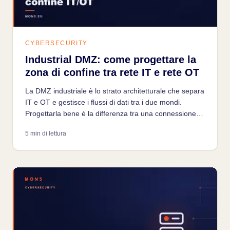
CYBERSECURITY
Industrial DMZ: come progettare la
zona di confine tra rete IT e rete OT
La DMZ industriale è lo strato architetturale che separa
IT e OT e gestisce i flussi di dati tra i due mondi.
Progettarla bene è la differenza tra una connessione
sicura e un percorso diretto verso il cuore della rete di
5 min di lettura
produzione.