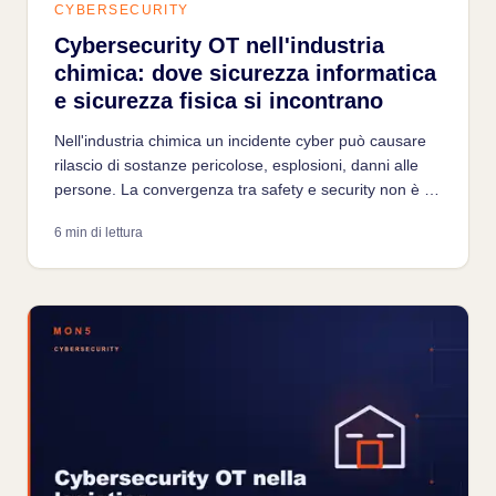
CYBERSECURITY
Cybersecurity OT nell'industria
chimica: dove sicurezza informatica
e sicurezza fisica si incontrano
Nell'industria chimica un incidente cyber può causare
rilascio di sostanze pericolose, esplosioni, danni alle
persone. La convergenza tra safety e security non è un
concetto astratto: l'attacco Triton ai Safety
6 min di lettura
Instrumented System ha dimostrato che l'ultimo
baluardo fisico può essere compromesso.