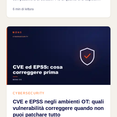
Come succede, come lo trovano gli attaccanti, come si
6 min di lettura
risolve senza fermare la produzione.
CYBERSECURITY
CVE e EPSS negli ambienti OT: quali
vulnerabilità correggere quando non
puoi patchare tutto