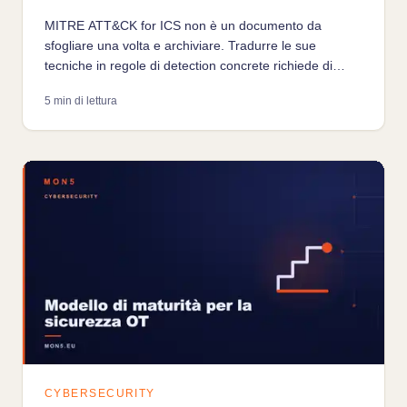
MITRE ATT&CK for ICS non è un documento da
sfogliare una volta e archiviare. Tradurre le sue
tecniche in regole di detection concrete richiede di
sapere cosa si può davvero vedere nella propria rete e
5 min di lettura
cosa resta fuori portata senza visibilità endpoint.
CYBERSECURITY