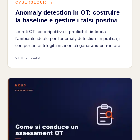
CYBERSECURITY
Anomaly detection in OT: costruire
la baseline e gestire i falsi positivi
Le reti OT sono ripetitive e predicibili, in teoria
l'ambiente ideale per l'anomaly detection. In pratica, i
comportamenti legittimi anomali generano un rumore
di falsi positivi che è la principale causa di fallimento
6 min di lettura
dei progetti di monitoring industriale.