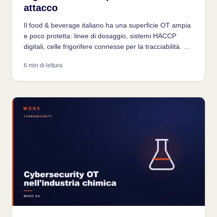
attacco
Il food & beverage italiano ha una superficie OT ampia
e poco protetta: linee di dosaggio, sistemi HACCP
digitali, celle frigorifere connesse per la tracciabilità. Un
attacco OT in questo settore può compromettere la
6 min di lettura
sicurezza alimentare e la reputazione del brand.