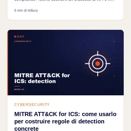
che parli di downtime potenziale, non di checklist.
6 min di lettura
CYBERSECURITY
MITRE ATT&CK for ICS: come usarlo
per costruire regole di detection
concrete