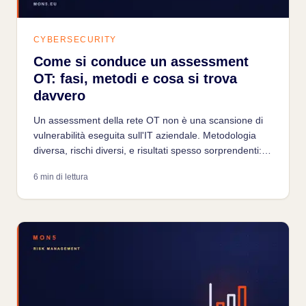
CYBERSECURITY
Come si conduce un assessment
OT: fasi, metodi e cosa si trova
davvero
Un assessment della rete OT non è una scansione di
vulnerabilità eseguita sull'IT aziendale. Metodologia
diversa, rischi diversi, e risultati spesso sorprendenti:
ecco cosa aspettarsi da un assessment condotto
6 min di lettura
correttamente su un ambiente industriale.