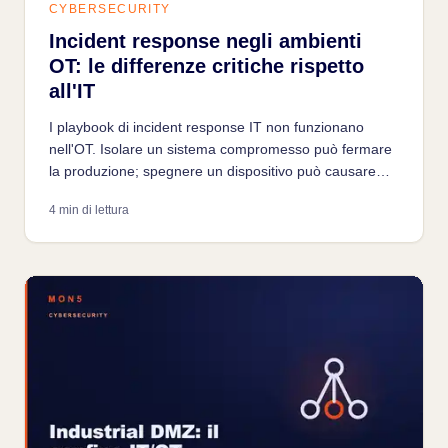
CYBERSECURITY
Incident response negli ambienti
OT: le differenze critiche rispetto
all'IT
I playbook di incident response IT non funzionano
nell'OT. Isolare un sistema compromesso può fermare
la produzione; spegnere un dispositivo può causare
danni fisici. Come costruire un IR OT che funziona
4 min di lettura
davvero.