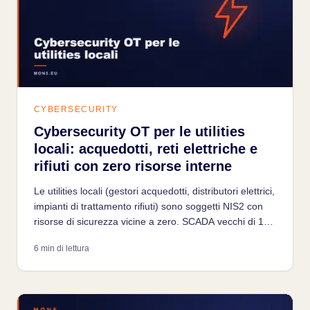
CYBERSECURITY
Cybersecurity OT per le utilities
locali: acquedotti, reti elettriche e
rifiuti con zero risorse interne
Le utilities locali (gestori acquedotti, distributori elettrici,
impianti di trattamento rifiuti) sono soggetti NIS2 con
risorse di sicurezza vicine a zero. SCADA vecchi di 15-
20 anni connessi a internet, gestiti da un solo tecnico:
6 min di lettura
come impostare la sicurezza OT con questo punto di
partenza.