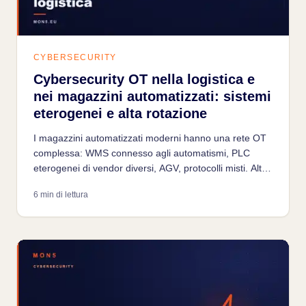
CYBERSECURITY
Cybersecurity OT nella logistica e
nei magazzini automatizzati: sistemi
eterogenei e alta rotazione
I magazzini automatizzati moderni hanno una rete OT
complessa: WMS connesso agli automatismi, PLC
eterogenei di vendor diversi, AGV, protocolli misti. Alta
rotazione del personale, frequenti interventi vendor e
6 min di lettura
integrazione con ERP rompono la segmentazione. Un
fermo ha impatto immediato sulla supply chain.