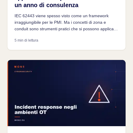
un anno di consulenza
IEC 62443 viene spesso visto come un framework
irraggiungibile per le PMI. Ma i concetti di zona e
conduit sono strumenti pratici che si possono applicare
anche in impianti reali, partendo dalla visibilità e
5 min di lettura
arrivando alla segmentazione formale per gradi.