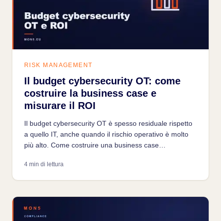
RISK MANAGEMENT
Il budget cybersecurity OT: come
costruire la business case e
misurare il ROI
Il budget cybersecurity OT è spesso residuale rispetto
a quello IT, anche quando il rischio operativo è molto
più alto. Come costruire una business case
convincente e misurare il ROI degli investimenti di
4 min di lettura
sicurezza industriale.