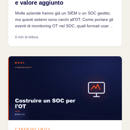
e valore aggiunto
Molte aziende hanno già un SIEM o un SOC gestito,
ma questi sistemi sono ciechi all'OT. Come portare gli
eventi di monitoring OT nel SOC, quali formati usare,
quali alert scalare e come formare gli analisti.
6 min di lettura
CYBERSECURITY