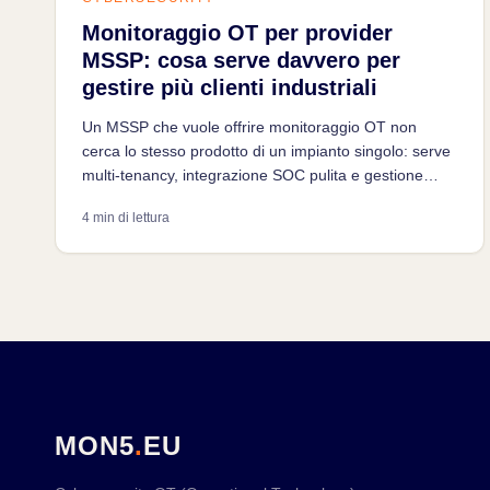
Monitoraggio OT per provider
MSSP: cosa serve davvero per
gestire più clienti industriali
Un MSSP che vuole offrire monitoraggio OT non
cerca lo stesso prodotto di un impianto singolo: serve
multi-tenancy, integrazione SOC pulita e gestione
degli alert a scala. I criteri che separano una
4 min di lettura
soluzione gestibile da un incubo operativo.
MON5
.
EU