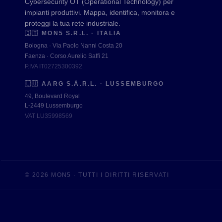
Cybersecurity OT (Operational Technology) per
impianti produttivi. Mappa, identifica, monitora e
proteggi la tua rete industriale.
🇮🇹
MON5 S.R.L. · ITALIA
Bologna · Via Paolo Nanni Costa 20
Faenza · Corso Aurelio Saffi 21
P.IVA IT02725300392
🇱🇺
AARG S.À.R.L. · LUSSEMBURGO
49, Boulevard Royal
L-2449 Lussemburgo
VAT LU35998569
© 2026 MON5 · TUTTI I DIRITTI RISERVATI