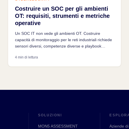
Costruire un SOC per gli ambienti
OT: requisiti, strumenti e metriche
operative
Un SOC IT non vede gli ambienti OT. Costruire
capacità di monitoraggio per le reti industriali richiede
sensori diversi, competenze diverse e playbook
specifici per i protocolli e le minacce OT.
4 min di lettura
SOLUZIONI
ESPLOR
MON5 ASSESSMENT
Aziende di