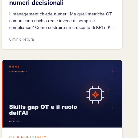
numeri decisionali
Il management chiede numeri. Ma quali metriche OT
comunicano rischio reale invece di semplice
compliance? Come costruire un cruscotto di KPI e KRI
che parli di downtime potenziale, non di checklist.
6 min di lettura
CYBERSECURITY