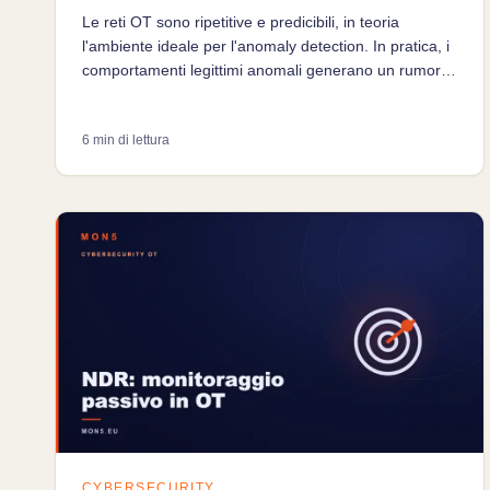
Le reti OT sono ripetitive e predicibili, in teoria
l'ambiente ideale per l'anomaly detection. In pratica, i
comportamenti legittimi anomali generano un rumore
di falsi positivi che è la principale causa di fallimento
dei progetti di monitoring industriale.
6 min di lettura
CYBERSECURITY