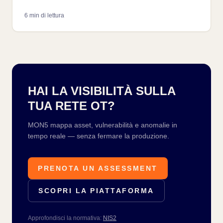
concetto astratto: l'attacco Triton ai Safety
6 min di lettura
Instrumented System ha dimostrato che l'ultimo
baluardo fisico può essere compromesso.
HAI LA VISIBILITÀ SULLA
TUA RETE OT?
MON5 mappa asset, vulnerabilità e anomalie in
tempo reale — senza fermare la produzione.
PRENOTA UN ASSESSMENT
SCOPRI LA PIATTAFORMA
Approfondisci la normativa:
NIS2