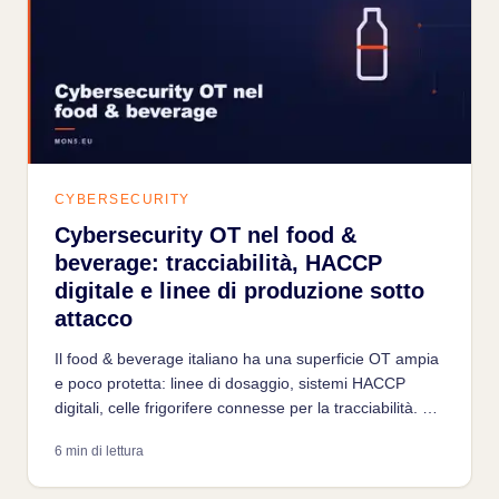
CYBERSECURITY
Cybersecurity OT nel food &
beverage: tracciabilità, HACCP
digitale e linee di produzione sotto
attacco
Il food & beverage italiano ha una superficie OT ampia
e poco protetta: linee di dosaggio, sistemi HACCP
digitali, celle frigorifere connesse per la tracciabilità. Un
attacco OT in questo settore può compromettere la
6 min di lettura
sicurezza alimentare e la reputazione del brand.