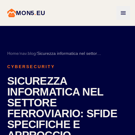
MON5
.
EU
Home
/
nav.blog
/
Sicurezza informatica nel settore ferroviario: sfide specifiche e approccio normativo
CYBERSECURITY
SICUREZZA
INFORMATICA NEL
SETTORE
FERROVIARIO: SFIDE
SPECIFICHE E