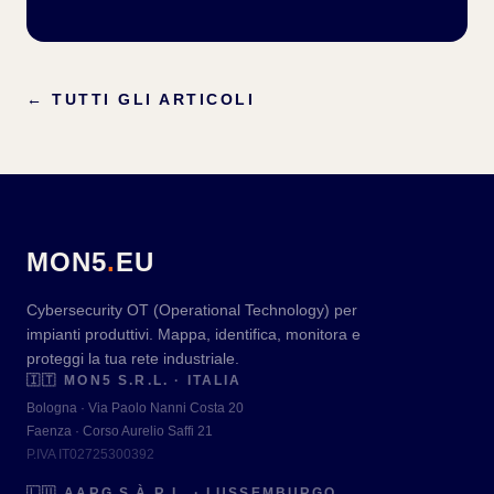
←
TUTTI GLI ARTICOLI
MON5
.
EU
Cybersecurity OT (Operational Technology) per
impianti produttivi. Mappa, identifica, monitora e
proteggi la tua rete industriale.
🇮🇹
MON5 S.R.L. · ITALIA
Bologna · Via Paolo Nanni Costa 20
Faenza · Corso Aurelio Saffi 21
P.IVA IT02725300392
🇱🇺
AARG S.À.R.L. · LUSSEMBURGO