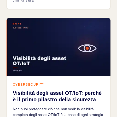
6 min di lettura
sicurezza.
CYBERSECURITY
Visibilità degli asset OT/IoT: perché
è il primo pilastro della sicurezza
Non puoi proteggere ciò che non vedi: la visibilità
completa degli asset OT/IoT è la base di ogni strategia