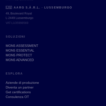
🇱🇺
AARG S.À.R.L. · LUSSEMBURGO
49, Boulevard Royal
L-2449 Lussemburgo
VAT LU35998569
SOLUZIONI
MON5 ASSESSMENT
MON5 ESSENTIAL
MON5 PROTECT
MON5 ADVANCED
ESPLORA
Aziende di produzione
Diventa un partner
Get certifications
Consulenza OT