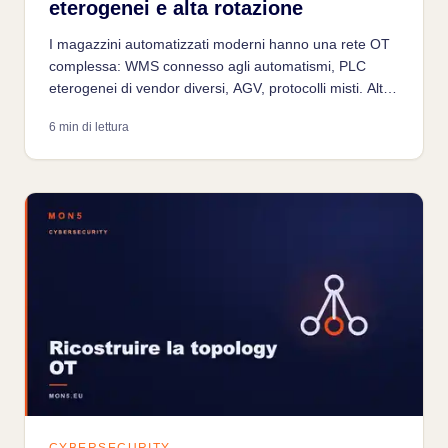
eterogenei e alta rotazione
I magazzini automatizzati moderni hanno una rete OT
complessa: WMS connesso agli automatismi, PLC
eterogenei di vendor diversi, AGV, protocolli misti. Alta
rotazione del personale, frequenti interventi vendor e
6 min di lettura
integrazione con ERP rompono la segmentazione. Un
fermo ha impatto immediato sulla supply chain.