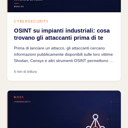
CYBERSECURITY
OSINT su impianti industriali: cosa
trovano gli attaccanti prima di te
Prima di lanciare un attacco, gli attaccanti cercano
informazioni pubblicamente disponibili sulle loro vittime.
Shodan, Censys e altri strumenti OSINT permettono di
trovare sistemi OT esposti su internet in pochi secondi.
6 min di lettura
Capire cosa vedono è il primo passo per ridurre la
propria esposizione.