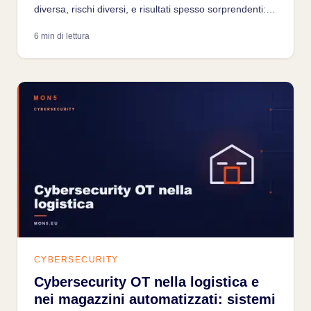
diversa, rischi diversi, e risultati spesso sorprendenti:
ecco cosa aspettarsi da un assessment condotto
6 min di lettura
correttamente su un ambiente industriale.
CYBERSECURITY
Cybersecurity OT nella logistica e
nei magazzini automatizzati: sistemi