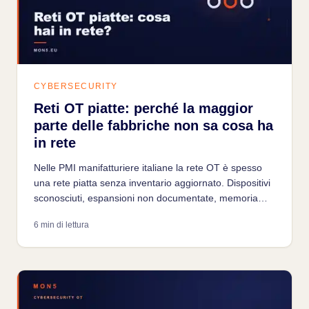
CYBERSECURITY
Reti OT piatte: perché la maggior
parte delle fabbriche non sa cosa ha
in rete
Nelle PMI manifatturiere italiane la rete OT è spesso
una rete piatta senza inventario aggiornato. Dispositivi
sconosciuti, espansioni non documentate, memoria
storica del tecnico: il punto di partenza per qualsiasi
6 min di lettura
progetto di sicurezza industriale è capire cosa c'è in
rete.