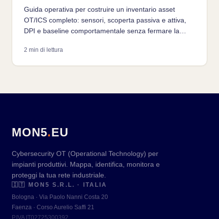
Guida operativa per costruire un inventario asset
OT/ICS completo: sensori, scoperta passiva e attiva,
DPI e baseline comportamentale senza fermare la
produzione.
2 min di lettura
MON5
.
EU
Cybersecurity OT (Operational Technology) per
impianti produttivi. Mappa, identifica, monitora e
proteggi la tua rete industriale.
🇮🇹
MON5 S.R.L. · ITALIA
Bologna · Via Paolo Nanni Costa 20
Faenza · Corso Aurelio Saffi 21
P.IVA IT02725300392