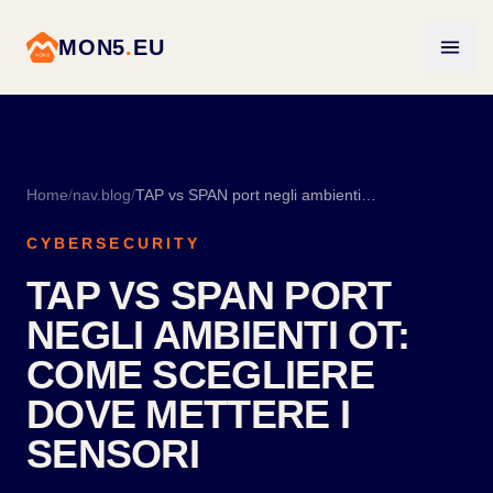
MON5
.
EU
Home
/
nav.blog
/
TAP vs SPAN port negli ambienti OT: come scegliere dove mettere i sensori
CYBERSECURITY
TAP VS SPAN PORT
NEGLI AMBIENTI OT:
COME SCEGLIERE
DOVE METTERE I
SENSORI