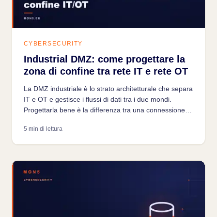
CYBERSECURITY
Industrial DMZ: come progettare la
zona di confine tra rete IT e rete OT
La DMZ industriale è lo strato architetturale che separa
IT e OT e gestisce i flussi di dati tra i due mondi.
Progettarla bene è la differenza tra una connessione
sicura e un percorso diretto verso il cuore della rete di
5 min di lettura
produzione.