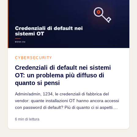
CYBERSECURITY
Credenziali di default nei sistemi
OT: un problema più diffuso di
quanto si pensi
Admin/admin, 1234, le credenziali di fabbrica del
vendor: quante installazioni OT hanno ancora accessi
con password di default? Più di quanto ci si aspetti.
Come succede, come lo trovano gli attaccanti, come si
6 min di lettura
risolve senza fermare la produzione.