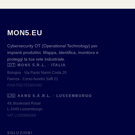
MON5
.
EU
Cybersecurity OT (Operational Technology) per
impianti produttivi. Mappa, identifica, monitora e
proteggi la tua rete industriale.
🇮🇹
MON5 S.R.L. · ITALIA
Bologna · Via Paolo Nanni Costa 20
Faenza · Corso Aurelio Saffi 21
P.IVA IT02725300392
🇱🇺
AARG S.À.R.L. · LUSSEMBURGO
49, Boulevard Royal
L-2449 Lussemburgo
VAT LU35998569
SOLUZIONI