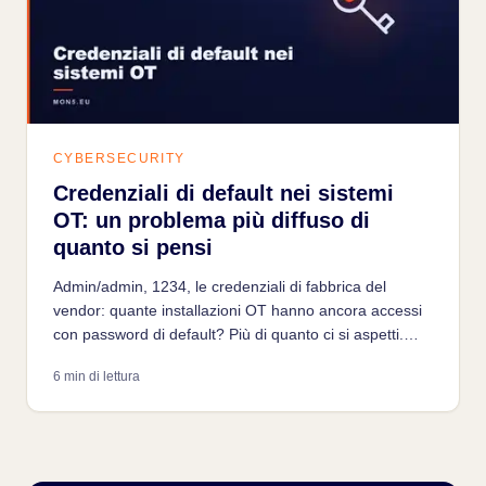
CYBERSECURITY
Credenziali di default nei sistemi
OT: un problema più diffuso di
quanto si pensi
Admin/admin, 1234, le credenziali di fabbrica del
vendor: quante installazioni OT hanno ancora accessi
con password di default? Più di quanto ci si aspetti.
Come succede, come lo trovano gli attaccanti, come si
6 min di lettura
risolve senza fermare la produzione.