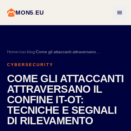
MON5
.
EU
Home
/
nav.blog
/
Come gli attaccanti attraversano il confine IT-OT: tecniche e segnali di rilevamento
CYBERSECURITY
COME GLI ATTACCANTI
ATTRAVERSANO IL
CONFINE IT-OT:
TECNICHE E SEGNALI
DI RILEVAMENTO