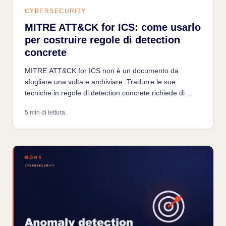
CYBERSECURITY
MITRE ATT&CK for ICS: come usarlo
per costruire regole di detection
concrete
MITRE ATT&CK for ICS non è un documento da
sfogliare una volta e archiviare. Tradurre le sue
tecniche in regole di detection concrete richiede di
sapere cosa si può davvero vedere nella propria rete e
5 min di lettura
cosa resta fuori portata senza visibilità endpoint.