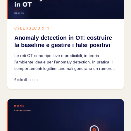
CYBERSECURITY
Anomaly detection in OT: costruire
la baseline e gestire i falsi positivi
Le reti OT sono ripetitive e predicibili, in teoria
l'ambiente ideale per l'anomaly detection. In pratica, i
comportamenti legittimi anomali generano un rumore
di falsi positivi che è la principale causa di fallimento
6 min di lettura
dei progetti di monitoring industriale.