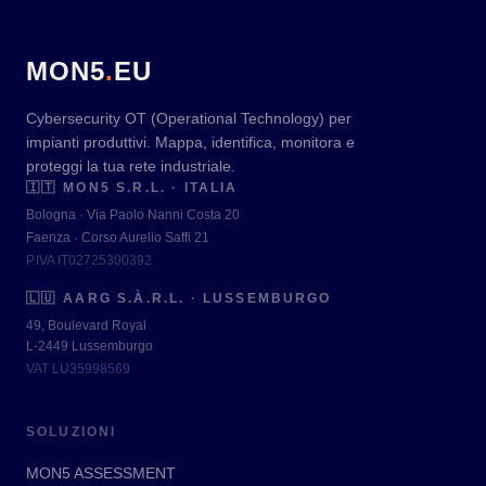
MON5
.
EU
Cybersecurity OT (Operational Technology) per
impianti produttivi. Mappa, identifica, monitora e
proteggi la tua rete industriale.
🇮🇹
MON5 S.R.L. · ITALIA
Bologna · Via Paolo Nanni Costa 20
Faenza · Corso Aurelio Saffi 21
P.IVA IT02725300392
🇱🇺
AARG S.À.R.L. · LUSSEMBURGO
49, Boulevard Royal
L-2449 Lussemburgo
VAT LU35998569
SOLUZIONI
MON5 ASSESSMENT