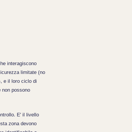
 che interagiscono
icurezza limitate (no
e il loro ciclo di
hé non possono
ollo. E' il livello
uesta zona devono