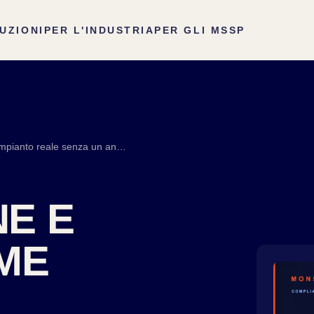
UZIONI
PER L'INDUSTRIA
PER GLI MSSP
IEC 62443 zone e conduit: come applicarlo all'impianto reale senza un anno di consulenza
NE E
ME