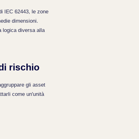
di IEC 62443, le zone
 medie dimensioni.
 logica diversa alla
di rischio
aggruppare gli asset
attarli come un'unità