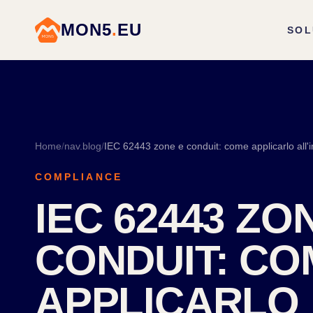
MON5
.
EU
SOL
Home
/
nav.blog
/
COMPLIANCE
IEC 62443 ZO
CONDUIT: CO
APPLICARLO