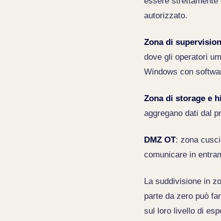
essere strettamente c
autorizzato.
Zona di supervisio
dove gli operatori u
Windows con softwa
Zona di storage e h
aggregano dati dal pr
DMZ OT
: zona cusci
comunicare in entramb
La suddivisione in z
parte da zero può fa
sul loro livello di es