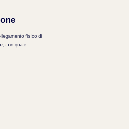
zone
llegamento fisico di
ne, con quale