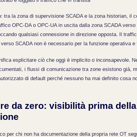
ato e loggato il traffico che vi transita
 tra la zona di supervisione SCADA e la zona historian, il c
traffico OPC-DA o OPC-UA in uscita dalla zona SCADA verso l'
loccando qualsiasi connessione in direzione opposta. Il tra
an verso SCADA non è necessario per la funzione operativa e 
gnifica esplicitare ciò che oggi è implicito o inconsapevole. N
cumentati, i flussi di comunicazione tra zone esistono già, 
 autorizzato di default perché nessuno ha mai definito cosa no
e da zero: visibilità prima della
ione
co per chi non ha documentazione della propria rete OT segu