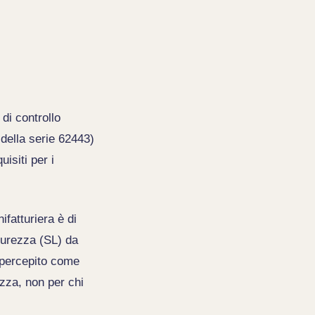
di controllo
i della serie 62443)
uisiti per i
fatturiera è di
icurezza (SL) da
e percepito come
zza, non per chi