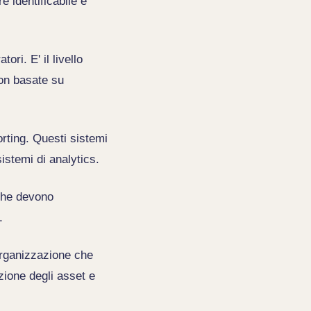
e identificabile e
ri. E' il livello
ion basate su
orting. Questi sistemi
istemi di analytics.
 che devono
.
organizzazione che
ione degli asset e