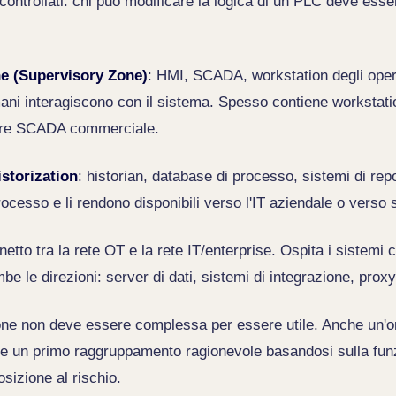
ontrollati: chi può modificare la logica di un PLC deve esser
ne (Supervisory Zone)
: HMI, SCADA, workstation degli operato
mani interagiscono con il sistema. Spesso contiene workstat
re SCADA commerciale.
istorization
: historian, database di processo, sistemi di rep
ocesso e li rendono disponibili verso l'IT aziendale o verso s
netto tra la rete OT e la rete IT/enterprise. Ospita i sistemi
e le direzioni: server di dati, sistemi di integrazione, proxy
one non deve essere complessa per essere utile. Anche un'
re un primo raggruppamento ragionevole basandosi sulla funz
posizione al rischio.